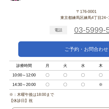
〒176-0001
東京都練馬区練馬4丁目24−
03-5999-
電話
ご予約・お問合わせ
診療時間
月
火
水
木
10:00～12:00
〇
〇
〇
〇
14:30～20:00
〇
〇
〇
※
※：木曜午後は18:00まで
【休診日】祝