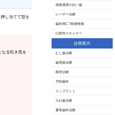
保険適用の白い歯
レーザー治療
に押し当てて型を
歯科用C T精密検査
口腔内スキャナー
診療案内
となる吐き気を
むし歯治療
歯周病治療
根管治療
予防歯科
インプラント
入れ歯治療
審美歯科治療