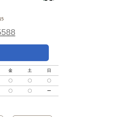
15
5588
金
土
日
〇
〇
〇
〇
〇
ー