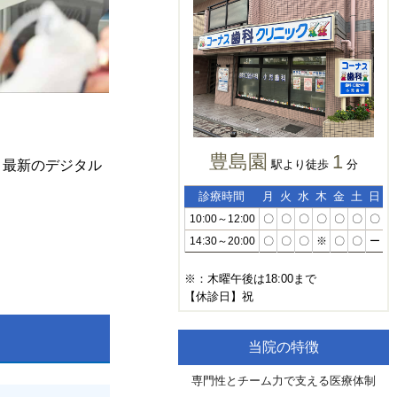
豊島園
1
、最新のデジタル
駅より徒歩
分
診療時間
月
火
水
木
金
土
日
10:00～12:00
〇
〇
〇
〇
〇
〇
〇
14:30～20:00
〇
〇
〇
※
〇
〇
ー
※：木曜午後は18:00まで
【休診日】祝
当院の特徴
専門性とチーム力で支える医療体制